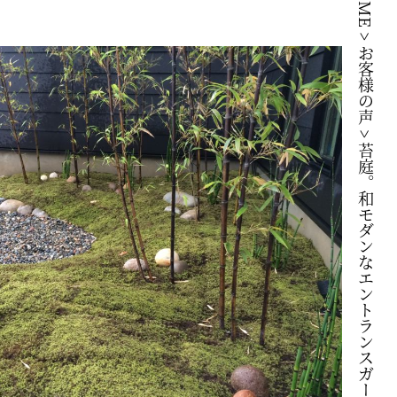
HOME
>
お客様の声
>
苔庭。和モダンなエントランスガーデン