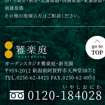
市・三条市・燕市・北蒲原郡・西蒲原郡・東蒲原郡・
南蒲原郡
その他の地域の方はご相談ください。
go to
TOP
ガーデンスタジオ雅楽庭・新光園
〒959-2012 新潟県阿賀野市天神堂387-1
TEL.0250-62-4423 FAX.0250-62-0053
いやしおにわ
0120-184028