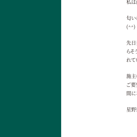
私は
匂い
(^^)
先日
らそ
れて
施主
ご要
間に
星野