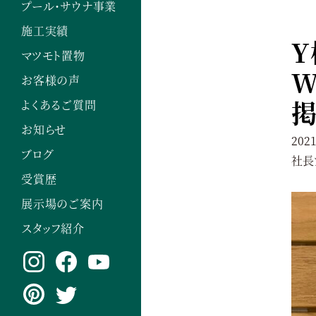
プール・サウナ事業
施工実績
Y
マツモト置物
W
お客様の声
掲
よくあるご質問
お知らせ
2021
ブログ
社長
受賞歴
展示場のご案内
スタッフ紹介