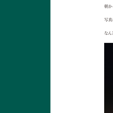
朝か
写真
なん