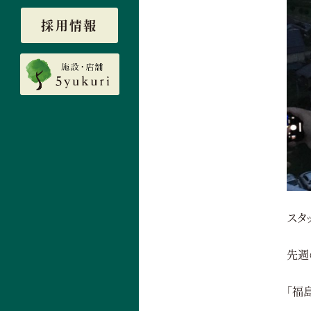
採用情報
スタ
先週
「福