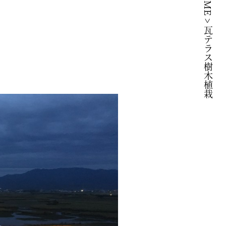
HOME
>
瓦テラス樹木植栽