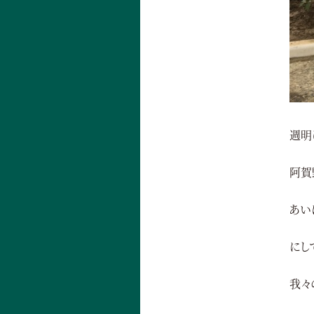
週明
阿賀
あい
にし
我々