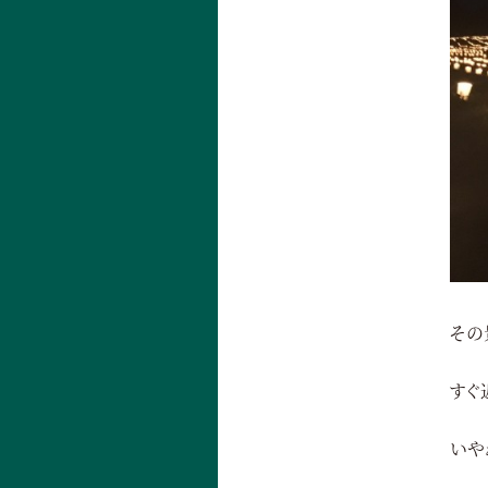
その
すぐ
いや