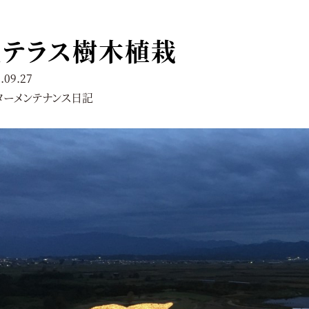
瓦テラス樹木植栽
.09.27
ターメンテナンス日記