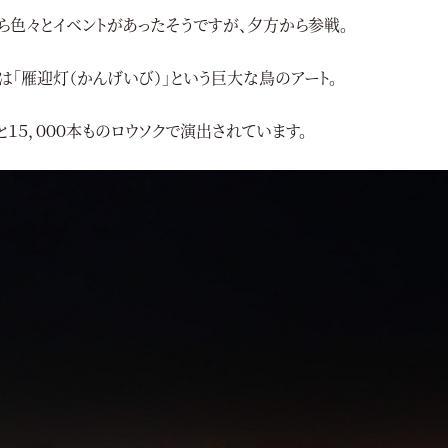
ら色々とイベントがあったそうですが、夕方から参戦。
は「雁迎灯（かんげいび）」という巨大な鳥のアート。
と１５，０００本ものロウソクで演出されています。