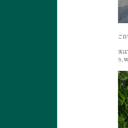
ご自
実は
り、