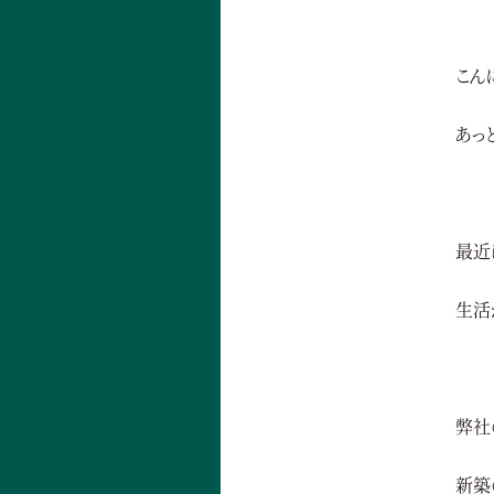
こん
あっ
最近
生活
弊社
新築