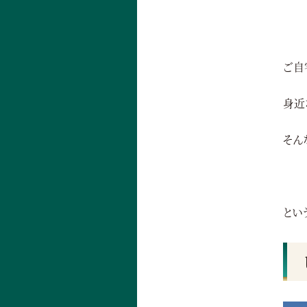
ご自
身近
そん
とい