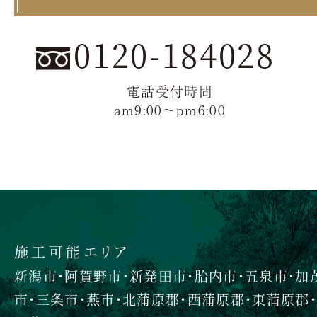
0120-184028
電話受付時間
am9:00〜pm6:00
施工可能エリア
新潟市・阿賀野市・新発田市・胎内市・五泉市・加
市・三条市・燕市・北蒲原郡・西蒲原郡・東蒲原郡・