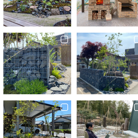
雑木の庭 新潟市
ゃれな南欧風デザ
イン。
Garden Works
Garden Works
和庭をリノベーシ
和庭をリノベーシ
ョン。和モダンな外
ョン。和モダンな外
構デザイン。
構デザイン。
Garden Works
Garden Works
ロックガーデン。男
自然に囲まれたプ
前な庭外構デザイ
チキャンプ場のよう