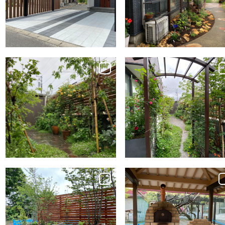
新潟市西区スタイ
野市N様邸ガーデ
リッシュな住宅
ンリフォーム
Garden Works
Garden Works
バラのパーゴラ。フ
バラのパーゴラ。フ
ェンス一面にバラ
ェンス一面にバラ
咲くガーデニング
咲くガーデニング
を楽しむ庭
を楽しむ庭
Garden Works
Garden Works
こども園のお庭・
デッキから眺める
外構 安全でおし