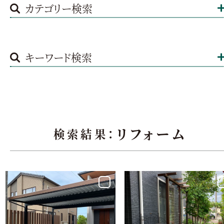
カテゴリー検索
キーワード検索
リフォーム
検索結果：
Garden Works
Garden Works
おしゃれでかっこ
つるバラを誘引し
いいカーポート
窓の目隠し 阿賀